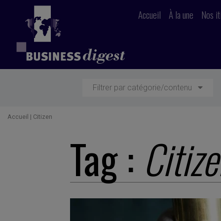
Accueil
À la une
Nos it
Filtrer par catégorie/contenu
Accueil
|
Citizen
Tag :
Citiz