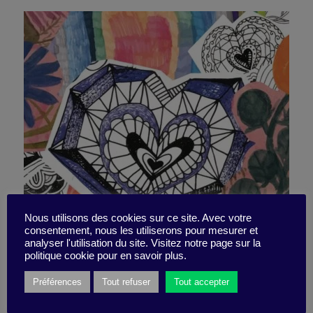
Nous utilisons des cookies sur ce site. Avec votre
consentement, nous les utiliserons pour mesurer et
Gribouillis et griffonnages
analyser l'utilisation du site. Visitez notre page sur la
politique cookie pour en savoir plus.
Préférences
Tout refuser
Tout accepter
20 juillet 2020
Pépite -
2 minutes