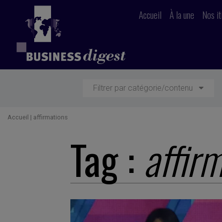
Accueil
À la une
Nos it
Filtrer par catégorie/contenu
Accueil
|
affirmations
Tag :
affir