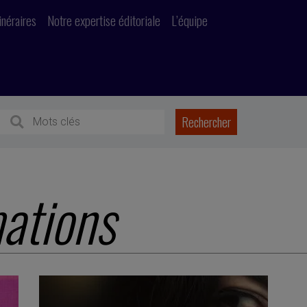
inéraires
Notre expertise éditoriale
L’équipe
mations