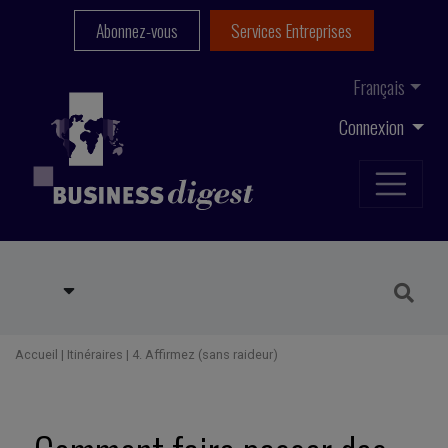
Abonnez-vous
Services Entreprises
Français
Connexion
Accueil
|
Itinéraires
|
4. Affirmez (sans raideur)