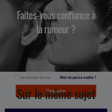
Faites-vous confiance à
CONNEXION
la rumeur ?
Se souvenir de moi
Mot de passe oublié ?
Sur le même sujet
Connexion