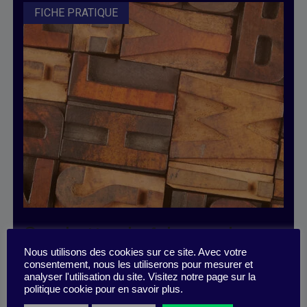
FICHE PRATIQUE
ABONNEZ-VOUS
À LA PUBLICATION
Combattez le fake par les
Voir les formules d’abonnement
Nous utilisons des cookies sur ce site. Avec votre
faits
consentement, nous les utiliserons pour mesurer et
analyser l'utilisation du site. Visitez notre page sur la
politique cookie pour en savoir plus.