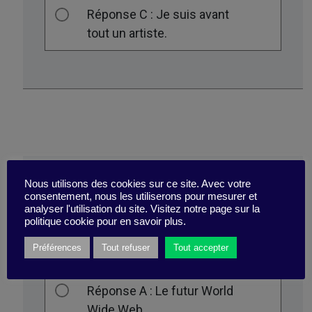
Réponse C : Je suis avant
tout un artiste.
Nous utilisons des cookies sur ce site. Avec votre
Qu’était le projet du CERN qualifié de
consentement, nous les utiliserons pour mesurer et
analyser l'utilisation du site. Visitez notre page sur la
« vague mais intéressant » il y a 32
politique cookie pour en savoir plus.
ans ?
Préférences
Tout refuser
Tout accepter
Réponse A : Le futur World
Wide Web.