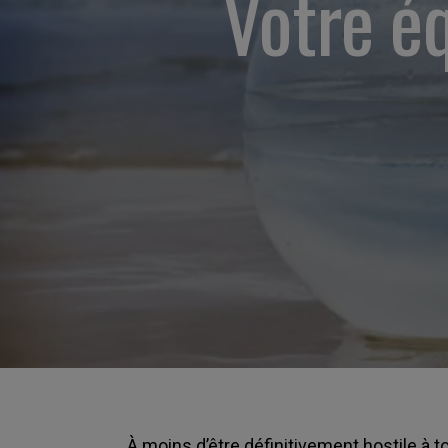
Votre éq
À moins d’être définitivement hostile à