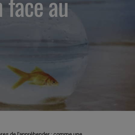
n face au
ières de l’appréhender : comme une