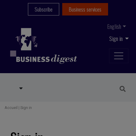
Subscribe
Business services
English
Sign in
Accueil
|
Sign in