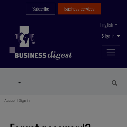
Subscribe
Business services
English
Sign in
Accueil
|
Sign in