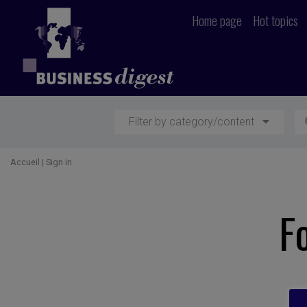
Home page
Hot topics
Filter by category/content
Accueil
|
Sign in
F