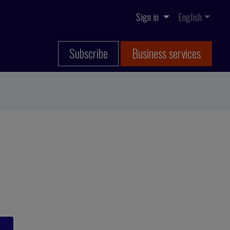
Sign in
English
Subscribe
Business services