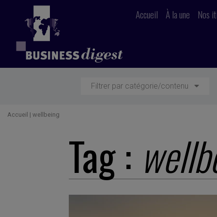
Accueil
À la une
Nos it
Filtrer par catégorie/contenu
Accueil
|
wellbeing
Tag :
wellb