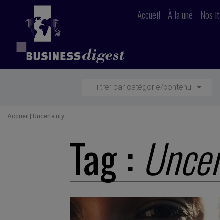
Accueil
À la une
Nos it
Filtrer par catégorie/contenu
Accueil
|
Uncertainty
Tag :
Uncer