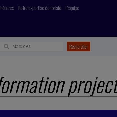
inéraires
Notre expertise éditoriale
L’équipe
formation projec