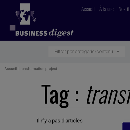
Accueil
À la une
Nos it
Filtrer par catégorie/contenu
Accueil
|
transformation project
Tag :
trans
Il n'y a pas d'articles