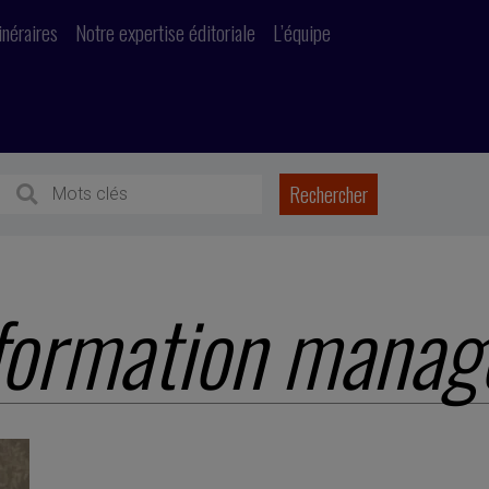
inéraires
Notre expertise éditoriale
L’équipe
formation managé