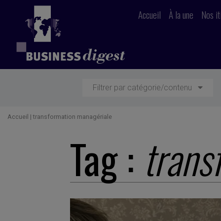
Accueil
À la une
Nos it
Filtrer par catégorie/contenu
Accueil
|
transformation managériale
Tag :
trans