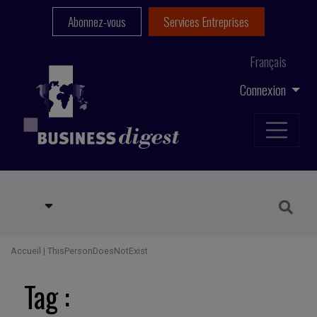
Abonnez-vous
Services Entreprises
Français
Connexion
Accueil
|
ThisPersonDoesNotExist
Tag :