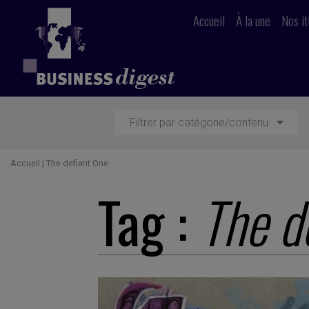
Accueil
À la une
Nos it
Filtrer par catégorie/contenu
Accueil
|
The defiant One
Tag :
The d