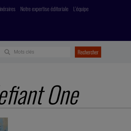
inéraires
Notre expertise éditoriale
L’équipe
efiant One