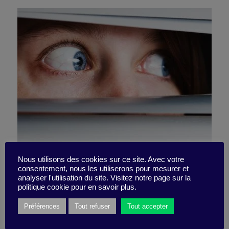
Nous utilisons des cookies sur ce site. Avec votre
consentement, nous les utiliserons pour mesurer et
#tousparanos ?
analyser l'utilisation du site. Visitez notre page sur la
politique cookie pour en savoir plus.
Préférences
Tout refuser
Tout accepter
29 novembre 2018
Pépite -
5 minutes