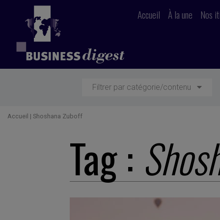
Accueil
À la une
Nos it
Filtrer par catégorie/contenu
Accueil
|
Shoshana Zuboff
Tag :
Shosh