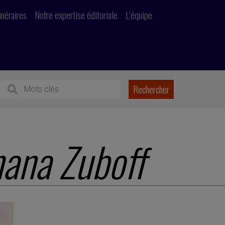
inéraires
Notre expertise éditoriale
L’équipe
ana Zuboff