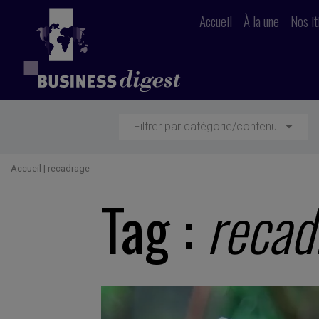
Accueil
À la une
Nos it
Filtrer par catégorie/contenu
Accueil
|
recadrage
Tag :
recad