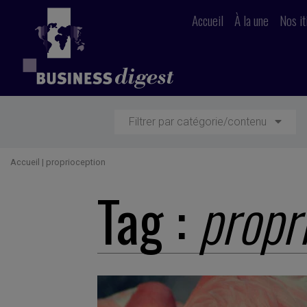
Accueil
À la une
Nos it
Filtrer par catégorie/contenu
Accueil
|
proprioception
Tag :
propr