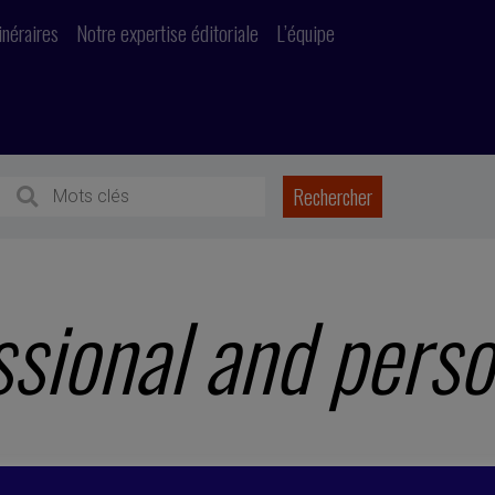
inéraires
Notre expertise éditoriale
L’équipe
sional and person