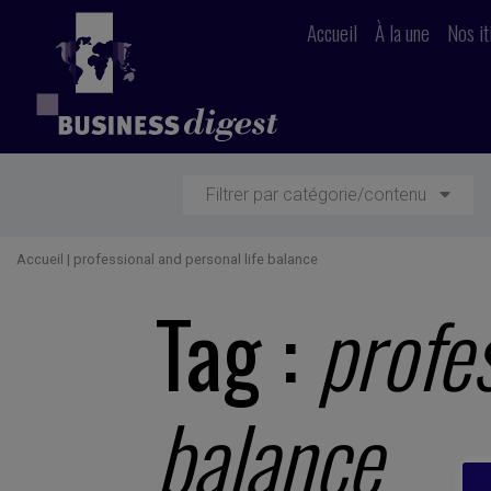
Accueil
À la une
Nos it
Filtrer par catégorie/contenu
Accueil
|
professional and personal life balance
Tag :
profes
balance