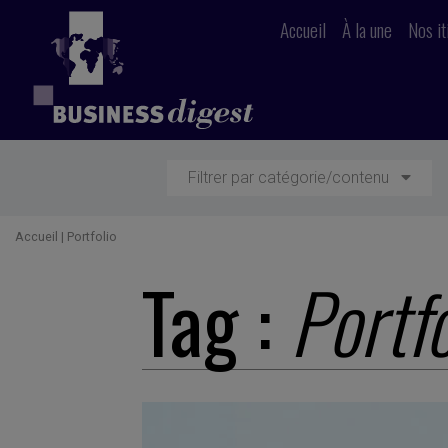
Accueil
À la une
Nos it
Filtrer par catégorie/contenu
Accueil
|
Portfolio
Tag :
Portfo