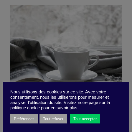
Nous utilisons des cookies sur ce site. Avec votre
consentement, nous les utiliserons pour mesurer et
Comme une fusée…
analyser l'utilisation du site. Visitez notre page sur la
politique cookie pour en savoir plus.
Préférences
Tout refuser
Tout accepter
16 décembre 2024
Reading list -
2 minutes