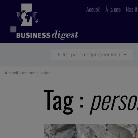
Accueil
À la une
Nos it
Filtrer par catégorie/contenu
Accueil
|
personnalisation
Tag :
perso