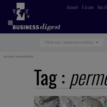
Accueil
À la une
Nos it
Filtrer par catégorie/contenu
Accueil
|
perméabilité
Tag :
permé