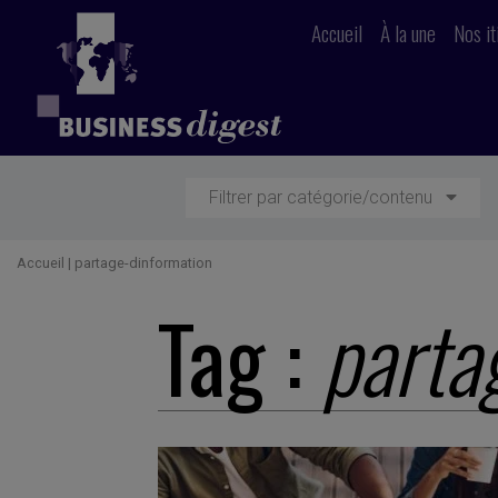
Accueil
À la une
Nos it
Filtrer par catégorie/contenu
Accueil
|
partage-dinformation
Tag :
parta