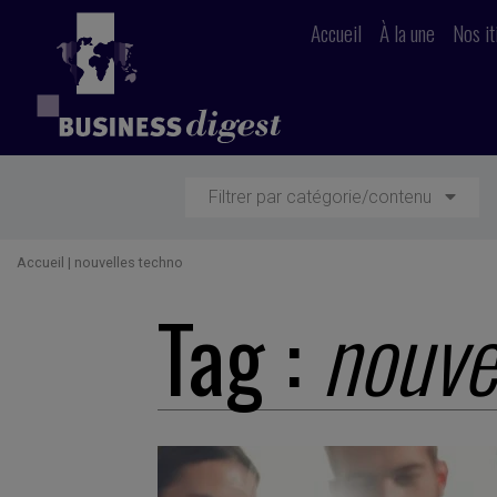
Accueil
À la une
Nos it
Filtrer par catégorie/contenu
Accueil
|
nouvelles techno
Tag :
nouve