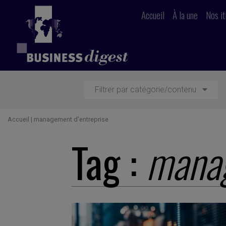
Accueil
À la une
Nos it
Filtrer par catégorie/contenu
Accueil
|
management d'entreprise
Tag :
manag