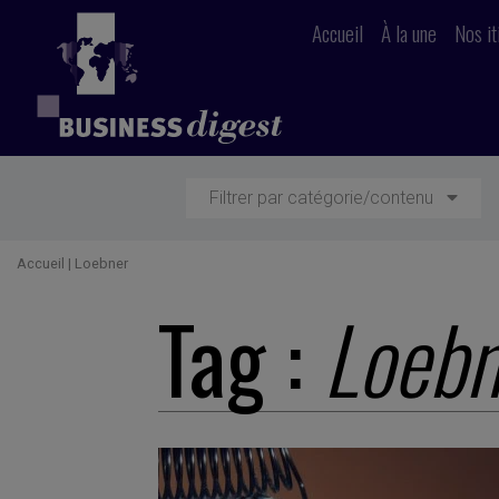
Accueil
À la une
Nos it
Filtrer par catégorie/contenu
Accueil
|
Loebner
Tag :
Loebn