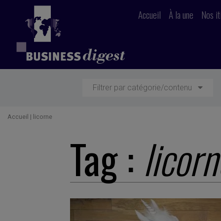
Accueil
À la une
Nos it
Filtrer par catégorie/contenu
Accueil
|
licorne
Tag :
licorn