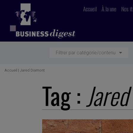
Accueil
À la une
Nos it
Filtrer par catégorie/contenu
Accueil
|
Jared Diamont
Tag :
Jared