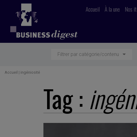
Accueil
À la une
Nos it
Filtrer par catégorie/contenu
Accueil
|
ingéniosité
Tag :
ingén