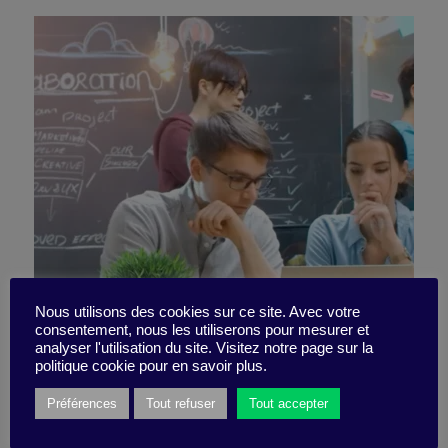
Nous utilisons des cookies sur ce site. Avec votre
consentement, nous les utiliserons pour mesurer et
N’ayez pas peur du désordre
analyser l'utilisation du site. Visitez notre page sur la
politique cookie pour en savoir plus.
Préférences
Tout refuser
Tout accepter
1 novembre 2021
Vidéo -
5 minutes