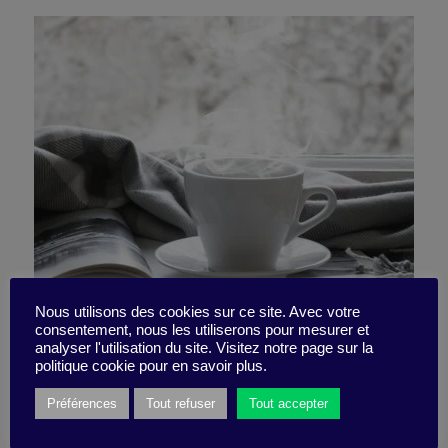
Nous utilisons des cookies sur ce site. Avec votre
consentement, nous les utiliserons pour mesurer et
Comme une fusée…
analyser l'utilisation du site. Visitez notre page sur la
politique cookie pour en savoir plus.
Préférences
Tout refuser
Tout accepter
16 décembre 2024
Reading list -
2 minutes