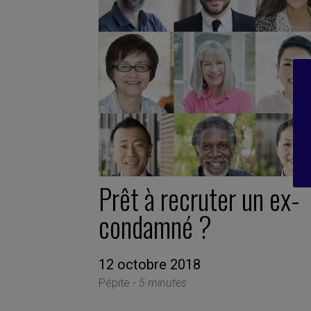
Prêt à recruter un ex-
condamné ?
12 octobre 2018
Pépite -
5 minutes