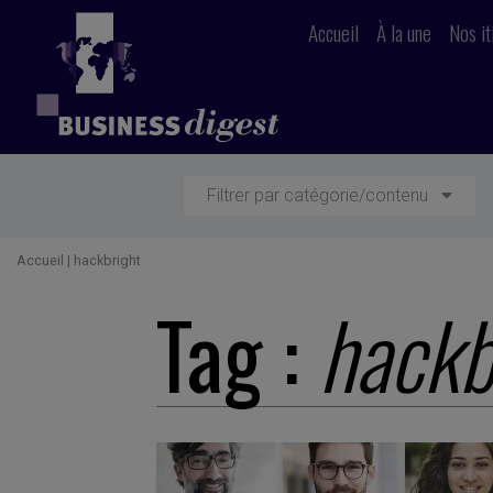
Accueil
À la une
Nos it
Filtrer par catégorie/contenu
Accueil
|
hackbright
Tag :
hackb