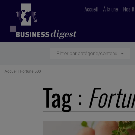
Accueil
À la une
Nos it
Filtrer par catégorie/contenu
Accueil
|
Fortune 500
Tag :
Fortu