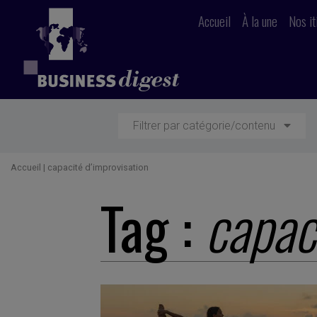
Accueil
À la une
Nos it
Filtrer par catégorie/contenu
Accueil
|
capacité d’improvisation
Tag :
capac