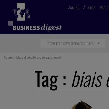
Accueil
À la une
Nos it
Filtrer par catégorie/contenu
Accueil
|
biais d’unicité organisationnelle
Tag :
biais 