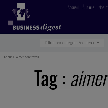
Accueil
À la une
Nos it
Filtrer par catégorie/contenu
Accueil
|
aimer son travail
Tag :
aimer