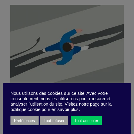
Nous utilisons des cookies sur ce site. Avec votre
consentement, nous les utiliserons pour mesurer et
Le prix de l’éthique
analyser l'utilisation du site. Visitez notre page sur la
politique cookie pour en savoir plus.
Préférences
Tout refuser
Tout accepter
16 décembre 2019
Pépite -
5 minutes