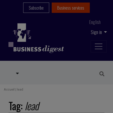
Subscribe
Business services
English
Sign in
Accueil
|
lead
Tag:
lead