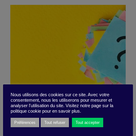
Nous utilisons des cookies sur ce site. Avec votre
consentement, nous les utiliserons pour mesurer et
1 question on autonomy
analyser l'utilisation du site. Visitez notre page sur la
politique cookie pour en savoir plus.
Préférences
Tout refuser
Tout accepter
23 May 2019
Quizz -
5 minutes