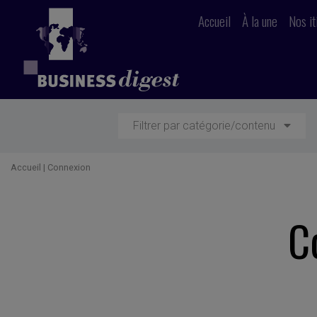
Accueil
À la une
Nos it
Filtrer par catégorie/contenu
Accueil
|
Connexion
C