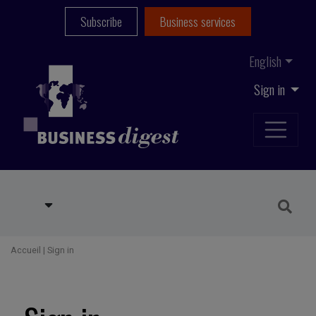
Subscribe
Business services
English
Sign in
Accueil
|
Sign in