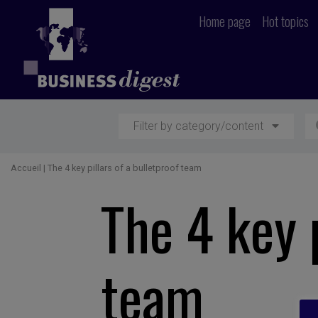
Home page
Hot topics
Filter by category/content
Accueil
|
The 4 key pillars of a bulletproof team
The 4 key p
team