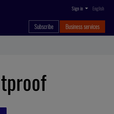
Sign in
English
Subscribe
Business services
etproof