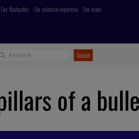
Our flashpaths
Our editorial expertise
Our team
illars of a bull