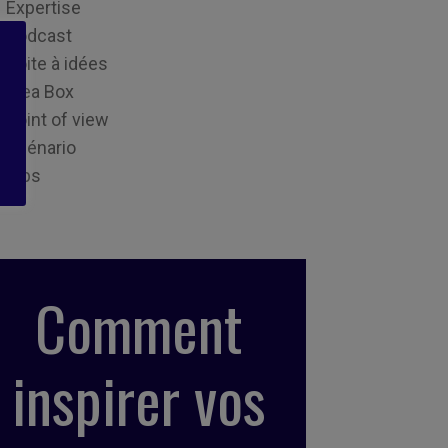
Expertise
Podcast
Boite à idées
Idea Box
Point of view
Scénario
Tips
Comment
inspirer vos