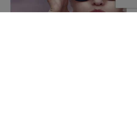
Qui décide de changer :
vous ou votre cerveau ?
20 avril 2026
Quiz -
5 minutes